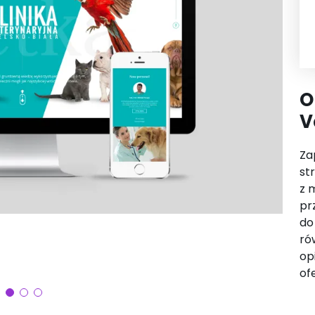
O
V
Za
st
z 
pr
do
ró
op
of