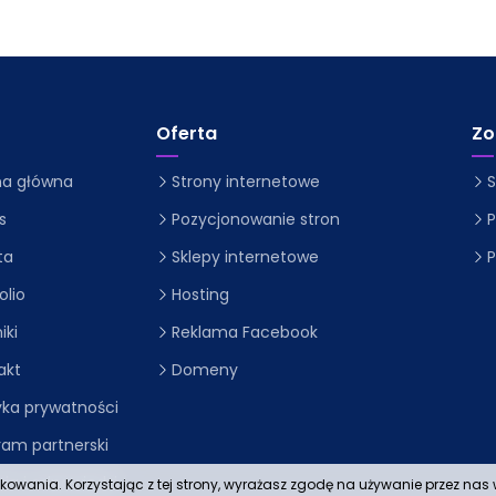
Oferta
Zo
na główna
Strony internetowe
S
s
Pozycjonowanie stron
P
ta
Sklepy internetowe
P
olio
Hosting
iki
Reklama Facebook
akt
Domeny
tyka prywatności
ram partnerski
nia i odpowiedzi
tkowania. Korzystając z tej strony, wyrażasz zgodę na używanie przez na