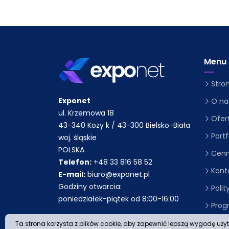
Menu
Stro
Exponet
O na
ul. Krzemowa 18
Ofer
43-340 Kozy k / 43-300 Bielsko-Biała
Portf
woj. śląskie
POLSKA
Cenn
Telefon:
+48 33 816 58 52
Kont
E-mail:
biuro@exponet.pl
Godziny otwarcia:
Poli
poniedziałek-piątek od 8:00-16:00
Prog
Pyta
Ta strona korzysta z plików cookie, aby zapewnić lepszą wygodę uży