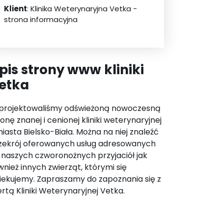
Klient
: Klinika Weterynaryjna Vetka -
strona informacyjna
pis strony www kliniki
etka
projektowaliśmy odświeżoną nowoczesną
ronę znanej i cenionej kliniki weterynaryjnej
miasta Bielsko-Biała. Można na niej znaleźć
zekrój oferowanych usług adresowanych
 naszych czworonożnych przyjaciół jak
wnież innych zwierząt, którymi się
iekujemy. Zapraszamy do zapoznania się z
ertą Kliniki Weterynaryjnej Vetka.