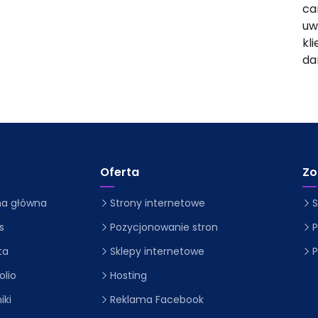
ca
uw
kl
da
Oferta
Zo
na główna
Strony internetowe
S
s
Pozycjonowanie stron
P
ta
Sklepy internetowe
P
olio
Hosting
iki
Reklama Facebook