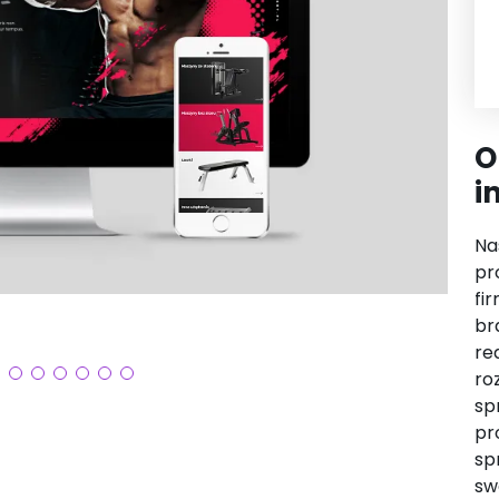
O
i
Na
pr
fi
br
re
ro
sp
pr
sp
sw