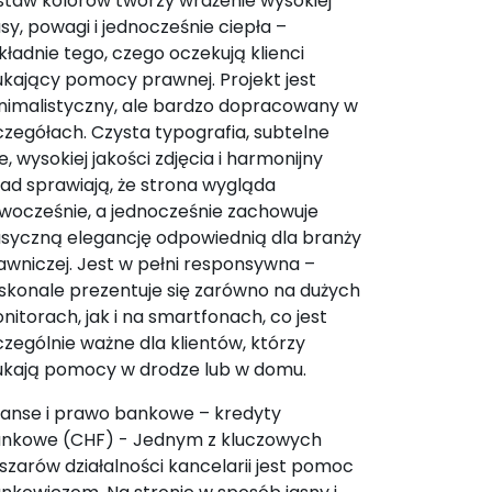
staw kolorów tworzy wrażenie wysokiej
asy, powagi i jednocześnie ciepła –
kładnie tego, czego oczekują klienci
ukający pomocy prawnej. Projekt jest
nimalistyczny, ale bardzo dopracowany w
czegółach. Czysta typografia, subtelne
ie, wysokiej jakości zdjęcia i harmonijny
ład sprawiają, że strona wygląda
wocześnie, a jednocześnie zachowuje
asyczną elegancję odpowiednią dla branży
awniczej. Jest w pełni responsywna –
skonale prezentuje się zarówno na dużych
nitorach, jak i na smartfonach, co jest
czególnie ważne dla klientów, którzy
ukają pomocy w drodze lub w domu.
nanse i prawo bankowe – kredyty
ankowe (CHF) - Jednym z kluczowych
szarów działalności kancelarii jest pomoc