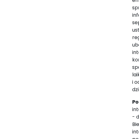
em
sp
in
se
us
re
ub
in
ko
sp
la
i 
dz
Po
in
- 
Bi
in