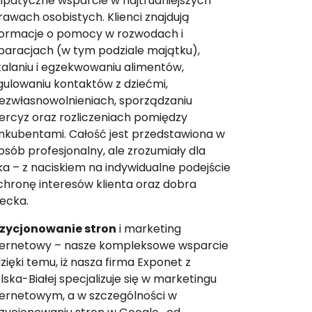
patyczne wsparcie w najtrudniejszych
rawach osobistych. Klienci znajdują
formacje o pomocy w rozwodach i
paracjach (w tym podziale majątku),
talaniu i egzekwowaniu alimentów,
gulowaniu kontaktów z dziećmi,
ezwłasnowolnieniach, sporządzaniu
tercyz oraz rozliczeniach pomiędzy
nkubentami. Całość jest przedstawiona w
osób profesjonalny, ale zrozumiały dla
ika – z naciskiem na indywidualne podejście
ochronę interesów klienta oraz dobra
iecka.
zycjonowanie stron
i marketing
ternetowy – nasze kompleksowe wsparcie
dzięki temu, iż nasza firma Exponet z
elska-Białej specjalizuje się w marketingu
ternetowym, a w szczególności w