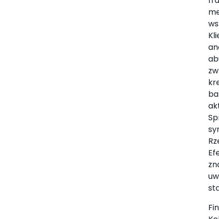
fr
me
ws
Kl
an
ab
zw
kr
ba
ak
Sp
sy
Rz
Ef
zn
uw
st
Fi