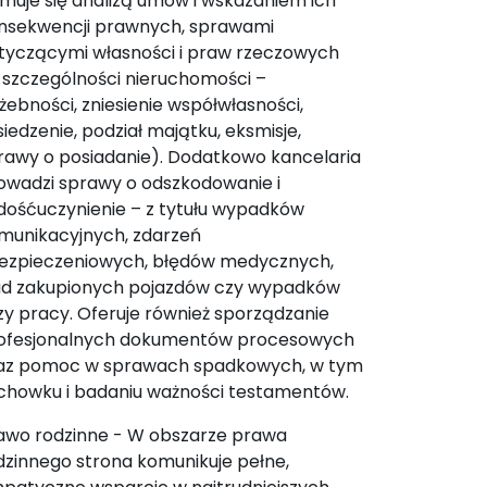
jmuje się analizą umów i wskazaniem ich
nsekwencji prawnych, sprawami
tyczącymi własności i praw rzeczowych
 szczególności nieruchomości –
użebności, zniesienie współwłasności,
siedzenie, podział majątku, eksmisje,
rawy o posiadanie). Dodatkowo kancelaria
owadzi sprawy o odszkodowanie i
dośćuczynienie – z tytułu wypadków
munikacyjnych, zdarzeń
ezpieczeniowych, błędów medycznych,
d zakupionych pojazdów czy wypadków
zy pracy. Oferuje również sporządzanie
ofesjonalnych dokumentów procesowych
az pomoc w sprawach spadkowych, w tym
chowku i badaniu ważności testamentów.
awo rodzinne - W obszarze prawa
dzinnego strona komunikuje pełne,