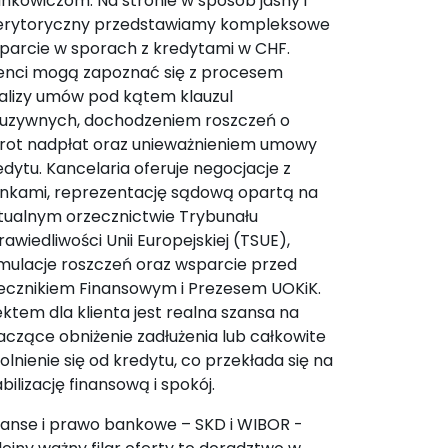
ankowiczom. Na stronie w sposób jasny i
rytoryczny przedstawiamy kompleksowe
parcie w sporach z kredytami w CHF.
ienci mogą zapoznać się z procesem
alizy umów pod kątem klauzul
uzywnych, dochodzeniem roszczeń o
rot nadpłat oraz unieważnieniem umowy
edytu. Kancelaria oferuje negocjacje z
nkami, reprezentację sądową opartą na
tualnym orzecznictwie Trybunału
rawiedliwości Unii Europejskiej (TSUE),
mulacje roszczeń oraz wsparcie przed
ecznikiem Finansowym i Prezesem UOKiK.
ektem dla klienta jest realna szansa na
aczące obniżenie zadłużenia lub całkowite
olnienie się od kredytu, co przekłada się na
abilizację finansową i spokój.
nanse i prawo bankowe – SKD i WIBOR -