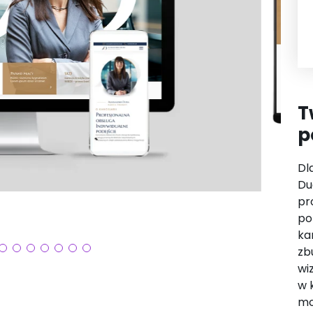
T
p
Dl
Du
pr
po
ka
zb
wi
w 
mo