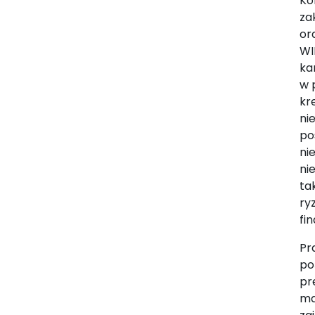
Ko
za
or
WI
ka
w 
kr
ni
po
ni
ni
ta
ry
fi
Pr
po
pr
ma