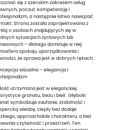
poznać się z szerokim zakresem usług
awnych, poczuć kompetencję i
ofesjonalizm, a następnie łatwo nawiązać
ntakt. Strona została zaprojektowana z
ślą o osobach znajdujących się w
udnych sytuacjach życiowych lub
znesowych – dlatego dominuje w niej
mosfera spokoju, uporządkowania i
wności, że sprawa jest w dobrych rękach.
ncepcja wizualna – elegancja i
ofesjonalizm
łość utrzymana jest w eleganckiej
lorystyce granatu, beżu i bieli . Głęboki
anat symbolizuje zaufanie, stabilność i
spercką wiedzę, ciepły beż dodaje
dzkiego, approachable charakteru, a biel
pewnia czytelność i przestrzeń. Ten