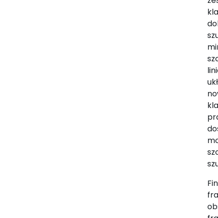
ze
kl
do
sz
mi
sz
lin
uk
no
kl
pr
do
mo
sz
sz
Fi
fr
ob