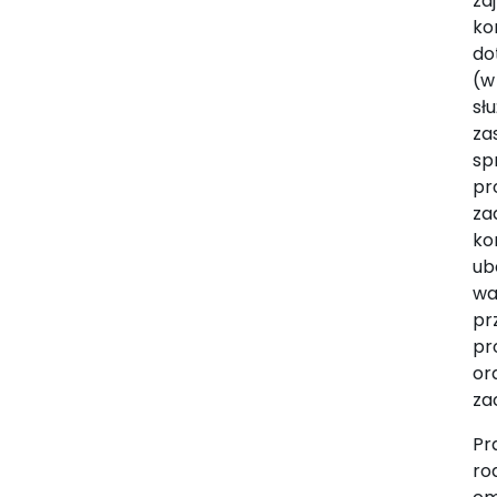
za
ko
do
(w
sł
za
sp
pr
za
ko
ub
wa
pr
pr
or
za
Pr
ro