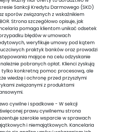
lejny ważny filar oferty to doradztwo w
kresie Sankcji Kredytu Darmowego (SKD)
az sporów związanych z wskaźnikiem
BOR. Strona szczegółowo opisuje, jak
ncelaria pomaga klientom unikać odsetek
przypadku błędów w umowach
edytowych, weryfikuje umowy pod kątem
euczciwych praktyk banków oraz prowadzi
stępowania mające na celu odzyskanie
enależnie pobranych opłat. Klienci zyskują
e tylko konkretną pomoc procesową, ale
kże wiedzę i ochronę przed przyszłymi
zykami związanymi z produktami
nansowymi.
awo cywilne i spadkowe - W sekcji
święconej prawu cywilnemu strona
ezentuje szerokie wsparcie w sprawach
jątkowych i niemajątkowych. Kancelaria