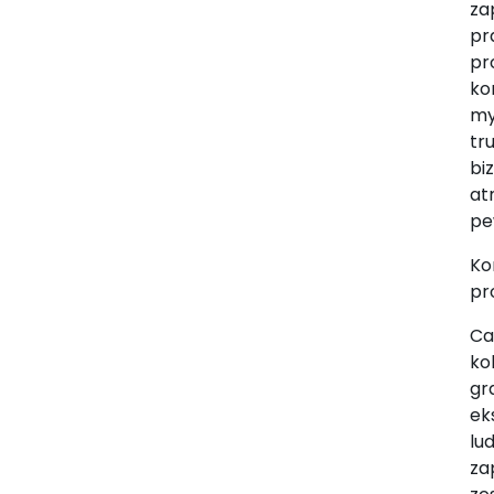
za
pr
pr
ko
my
tr
bi
at
pe
Ko
pr
Ca
ko
gr
ek
lu
za