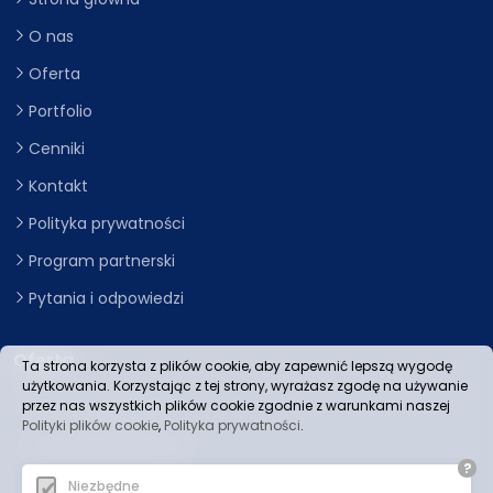
O nas
Oferta
Portfolio
Cenniki
Kontakt
Polityka prywatności
Program partnerski
Pytania i odpowiedzi
Oferta
Ta strona korzysta z plików cookie, aby zapewnić lepszą wygodę
użytkowania. Korzystając z tej strony, wyrażasz zgodę na używanie
przez nas wszystkich plików cookie zgodnie z warunkami naszej
Strony internetowe
Polityki plików cookie
,
Polityka prywatności
.
Pozycjonowanie stron
?
Sklepy internetowe
Niezbędne