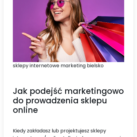
sklepy internetowe marketing bielsko
Jak podejść marketingowo
do prowadzenia sklepu
online
Kiedy zakładasz lub projektujesz sklepy internetowe / online tylko jedno ma znaczenie bardziej niż cokolwiek innego, aby pozyskać pierwszą sprzedaż: marketing. To prawda To, jak postanowisz promować swój sklep, w pełni wpływa na to ile zarobisz. Zrób właściwy marketing, a wszystko inne będzie szło jak należy Pojmij bądź olewaj spędzisz lata we własnym sklepie, nie sprzedając ani jednej pozycji. Stąd oprócz tego, jak wystawić sklepy internetowe, pokażemy Ci, jak reklamować Nie ma wątpliwości, że sam wzrost e-handlu spowodował duże zakłócenia w kontekście detalicznym. Najczęściej to zakłócenie jest obarczane winą za problemy z pieniędzmi i zamknięcie klasycznych sklepów wszędzie gdzie się da Ale mało uwagi poświęca się zaletom jakie handel elektroniczny dostarcza detalistom, w tym markom lokalnym W tym miejscu weźmiemy pod uwagę najważniejsze aspekty jakie handel elektroniczny zapewnia detalistom. Detaliści, którzy stosują te opcje i nauczą się je pokazywać w naprawdę wielokanałowym modelu biznesowym, będą najlepiej przygotowani do działania w aktualnym stanie zmian stawiając osobiste sklepy internetowe. Przejście na e-zakupy daje sprzedawcom detalicznym opcję użycia super punktów kontaktu z klientami w dużej gamie platform i usług. Inne kontakty z konsumentami najczęściej ograniczały się do krótkich chwil w sklepach. Patrząc na aktualne powszechne użytkowanie smartfonów, sprzedawcy detaliczni sporo zainwestowali w omnichannel marketing, który może dojść do klientów w sposób błyskawiczny i ciągły przy pomocy zastrzeżonych aplikacji, poczty elektronicznej, sms-ów i mediów społecznościowych. Wchodząc w rozmowę z konsumentami z pomocą różnorakich kanałów medialnych, marki detaliczne posiadają bezprecedensowy dostęp do nowych grup docelowych i mogą tworzyć mocniejsze relacje z dzisiejszymi klientami, których interesują zakupy przez właśnie sklepy internetowe. Gdy transakcje zostają przeniesione do formy online, sprzedawcy wielokanałowi chcą przenieść swoją uwagę z logistyki na półki na realizowanie nowoczesnych doświadczeń w swoich miejscowych oddziałach Sklepy detaliczne dokonują istotnych działań w klasyczne doświadczenia, w tym funkcje upraszczające obsługę, typu automatyczne i mobilne kasy, magiczne lustra, które pozwolą kupującym wirtualnie przymierzyć ubrania Mając mniej miejsca na zbieranie zapasów, sprzedawcy owi będą śmiało wymyślać nowsze innowacyjne możliwości względem nieruchomości i rozwijać własną markę poprzez unowocześnione sklepy internetowe. Tak samo badania, jak i studia przypadków pokazują że dorzucenie możliwośc online do sieci sklepów stacjonarnych pomaga marce w powiększeniu bazy klientów i powiększeniu przychodów. Koniec końców łączenie kanałów pomoże klientom szybciej odszukiwać i kupować produkty. Trendy te będą w zgodzie z zamierzeniami sprzedawców, że zamknięcie sklepu może zmniejszyć sprzedaż online w tym kontekście również o 20%. Użytkownicy którzy mogą usprawnić ten czas monitorowania kanałów, zyskają tak samo lojalność klientów, jak i sprzedaż poprzez sklepy internetowe wysokiej klasy Ze wszystkich opcji względem sprzedawców detalicznych, jakie zapewnia powiększona cyfryzacja zakupów, najbardziej efektywną opcją są wyniki Historycznie rzecz ujmując odpowiedzi klientów były pomniejszone opóźnione i niekiedy niełatwe do sprawdzenia Jednak z racji tego że kanały cyfrowe i sklepy internetowe zwiększą połączenie z urządzeniami i powiększają liczbę punktów relacji z klientami, wskazywane są ogromne ilości danych na temat tego jak, kiedy i z jakiego powodu konsumenci kupują w tym, a nie innym miejscu Dane te mogą być zdobywane od osób trzecich na wysokim poziomie bądź zapewniane przez samych konsumentów celem pozyskania dojścia do genialnych ofert i innych transakcji Cyfrowe analizy, które można pozbierać z danych klientów są faktycznie bezgraniczne Od pomiaru współczynników konwersji, poprzez analizy predykcyjne i konkretne promocje, po śledzenie działania odbiorców w sklepach fizycznych, analityka cyfrowa będzie bazowym narzędziem do formowania działań sprzedawcy. Zanim zaczniesz myśleć o tworzeniu strony online wytypowaniu logotypu bądź odnalezieniu klientów, trzeba Ci porządnej strategii reklamowej Naprawdę póki co zignoruj każdy inny temat Jeśli jest jeden poziom który zagwarantuje lub nie da szansy potencjał Twojego sklepu internetowego, to jest on z tym związany Musisz wytypować własną formę marketingową. Nie jest to ciężki wybór, jednak trzeba go podjąć rozważnie i z wyprzedzeniem. Duża ilość sklepów www wykorzystuje wybraną z trzech strategii marketingowych: SEO, komercyjny marketing albo marketing na plafmormach Spójrzmy na wszystkie po krótce SEO dla e-sklepów Ta kwestia Ta kwestia marketingowa będzie naprawdę zwyczajna odszukaj wyrażenia kluczowe w odniesieniu do produktów, które chcesz zaproponować a później zagwarantuj swojej witrynie pozycję w Google dla wybranych fraz kluczowych. Jeśli zatroszczysz że ta strategia będzie właściwa dla Twojej firmy, możesz zebrać sporo pieniędzy w swoim e-sklepie SEO ma sporo zalet, które są perfekcyjne względem firmy: przypływy ruchu są naprawdę skuteczne co znaczy solidny dochód względem Twojej firmy. Ruch powiązany z organicznymi wynikami ma zwykle większy ruch niż inne źródła Również na większą skalę ruch z wyszukiwania może być naprawdę zyskowny Konkretny duży wolumen i opłacalny. To jest to czego możesz chcieć sprzedając własne sklepy internetowe właśnie tak Jest tutaj solidna wada: SEO potrzebuje sporo czasu i wysiłku. Nawet gdy realizujesz kategorię produktów bez konkurencji, pokazywanie witryny na pierwszej lub drugiej stronie wyników wyszukiwania na daną frazę kluczową może zająć nawet wiele tygodni Nasilenie ruchu będzie naprawdę niewielkie dopóki Twoja stronka nie będzie w pierwszych 1-3 rankingach wedle frazy kluczowej Jeśli Twoja kategoria jest nawet nieco konkurencyjna, dotarcie do tego punktu może być czasochłonne Jeżeli postawisz na SEO jako strategię marketingową własnego sklepu www skupisz się na paru kwestiach dopracowanie witryn towaru w kontekście wyrażeń kluczowych produktów, kreowanie użytecznych i angażujących treści względem słów kluczowych niepowiązanych z towarem które także przydadzą się do Twojej kategorii. Pomaga to w reklamowaniu stron wyrobów Twoje treści są tak świetne że ludzie będą do nich linkować jako wartość wchodząc przy okazji na dane sklepy internetowe. W czasie zabawy w SEO liczą się tylko dwie kwestie treść i linki. I temu dokładnie spędzisz większość czasu. Komercyjny marketing względem e-sklepów Wybrane sklepy internetowe wyjątkowo świetnie sobie z tym radzą Chodzi o posty sponsorowane na Instagramie i Facebooku jak też płatne wyniki w wyszukiwarce Google. Tego rodzaju marketing to także wybierane miejsca na reklamę Ale czy płatny marketing będzie właściwy względem Twojej firmy? Jest najważniejsza zasada: płatny marketing to super opcja, jeśli Twój produkt będzie typem rzeczy, która jest pokazywana w tradycyjnym sklepie Dlaczego Największymi komercyjnymi kanałami marketingowymi mogą być dzisiaj Facebook i Instagram. jest niezwykle Instagram jest niezwykle popularny w zakupach www w ostatnim czasie Lecz musisz pomyśleć o samopoczuciu który ktoś ma w czasie sprawdzania kanału na Facebooku bądź Instagramie. Odpoczywają przez moment będą się śmiać z niektórych fotek i zostawiają krótkie wiadomości względem niektórych znajomych. Bawią się znakomicie Może to przypominać jak ludzie wykonują zakupy w centrum handlowym. Czasem ludzie poszukują konkretnego przedmiotu, lecz sporo osób wybiera się do galerii handlowej aby miło spędzić czas Centra handlowe są tego świadome od dawna i sklepy internetowe także zoptymalizowały się w odniesieniu do tego doświadczenia podziwiania Rzeczy które świetnie sprzedają się w centrum handlowym, zapewne także świetnie sobie będą radzić z płatną reklamą na Facebooku bądź Instagramie. Te produkty zwykle będą to propozycje konsumenckie. Na tych kanałach opcje firmowe są znacznie bardziej skomplikowane Wyrób musi być naprawdę wizualny i estetyczny Właśnie z tego powodu firmy odzieżowe tak świetnie radzą sobie w galeriach handlowych i stąd sklepy modowe są naprawdę agresywne na Instagramie w przeciągu ostatnich miesięcy Łatwe do pojęcia Oferta musi być pojęta w ciągu 3 sekund. Jeżeli masz więcej zakręcony proces sprzedaży, który potrzebuje pełniejszych objaśnień ludzie będą przeglądać Twoją ofertę na długo, zanim będziesz mógł coś sprzedać Dobra względem impulsów cena również wspiera takie sklepy internetowe. Jeżeli cena jest za duża aby konsumenci musieli pieczołowicie przemyśleć decyzję, zignorują daną reklamę i szybko puszczą w niepamięć Jeśli Twój produkt obejmie wszystkie takie preferencje musisz rzeczywiście uwzględnić używanie płatnej ścieżki reklamowej Największym wyjątkiem będzie Google Ads niegdyś AdWords). Z tego powodu, iż licytujesz frazy kluczowe w Google, pokazujesz własną ofertę osobom, które rzeczywiście same chcą opcji z tej kategorii Dopóki wyrażenie kluczowe obejmuje pożądaną ilość zapytań a ceny reklam nie są za bardzo konkurencyjne, będzie się to sprawdzać Sporą wadą płatnego marketingu będzie to, że musisz mieć dużo pieniędzy z góry, aby dowiedzieć się czy masz szansę sukces Sporo z nas nie ma tych tysięcy do wyłożenia bez konkretnej szansy ich odzyskania, zanim własnie sklepy internetowe rzeczywiście zaczną sprzedawać Marketing market place względem e-sklepów To kompletnie coś innego niż wyżej wymienione opcje Zamiast kreować swoje sklepy internetowe i zastosować typ marketingu do zdobycia ruchu, użyjesz wybraną z najważniejszych platform e-commerce: Amazon, Allegro, Etsy, eBay i tak dalej Zapewne masz szansę odnieść sukces w tych obszarach i innych. Jakąkolwiek platformę traktujesz jako własny kanał marketingowy. Przede wszystkim postawisz własny sklep na tej platformie i wymienisz wszelkie własne produkty. Później dopracujesz swój sklepy internetowy najlepiej jak potrafisz, aby platforma mogła reklamować takie produkty. W miarę ulepszania poszukiwanych ha