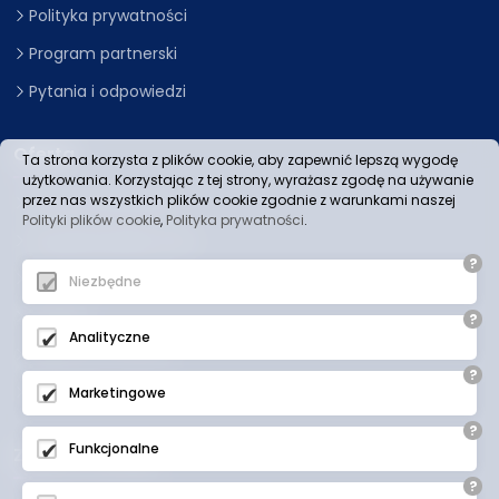
Polityka prywatności
Program partnerski
Pytania i odpowiedzi
Oferta
Ta strona korzysta z plików cookie, aby zapewnić lepszą wygodę
użytkowania. Korzystając z tej strony, wyrażasz zgodę na używanie
przez nas wszystkich plików cookie zgodnie z warunkami naszej
Strony internetowe
Polityki plików cookie
,
Polityka prywatności
.
Pozycjonowanie stron
?
Sklepy internetowe
Niezbędne
Hosting
?
Analityczne
Reklama Facebook
?
Domeny
Marketingowe
?
Funkcjonalne
Zobacz również:
?