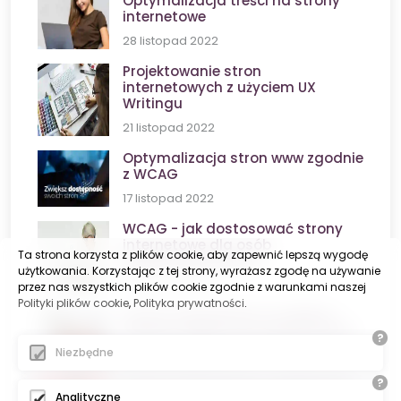
Optymalizacja treści na strony
internetowe
28 listopad 2022
Projektowanie stron
internetowych z użyciem UX
Writingu
21 listopad 2022
Optymalizacja stron www zgodnie
z WCAG
17 listopad 2022
WCAG - jak dostosować strony
internetowe dla osób
Ta strona korzysta z plików cookie, aby zapewnić lepszą wygodę
niepełnosprawnych
użytkowania. Korzystając z tej strony, wyrażasz zgodę na używanie
16 listopad 2022
przez nas wszystkich plików cookie zgodnie z warunkami naszej
Polityki plików cookie
,
Polityka prywatności
.
Strona internetowa na telefon -
wersja mobilna czy responsywna
?
Niezbędne
16 listopad 2022
?
Strony internetowe a zwiększenie
Analityczne