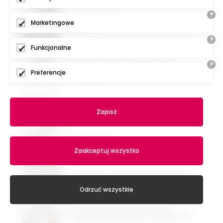
16 wrzesień 2022
?
Marketingowe
Agencje reklamowe do tworzenia
stron
?
14 wrzesień 2022
Funkcjonalne
Popularne systemy CMS do
?
zarządzania treścią stron
Preferencje
26 lipiec 2022
Czy strony zawsze były
responsywne i mobilne?
Zapisz
10 lipiec 2022
Hobbystyczne strony
Zaakceptuj wszystko
10 lipiec 2022
Czym jest zarządzanie domeną?
27 styczeń 2021
Odrzuć wszystkie
Tworzenie treści na strony
internetowe poprzez model AIDA