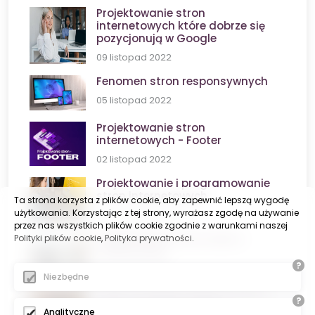
Projektowanie stron
internetowych które dobrze się
pozycjonują w Google
09 listopad 2022
Fenomen stron responsywnych
05 listopad 2022
Projektowanie stron
internetowych - Footer
02 listopad 2022
Projektowanie i programowanie
stron internetowych
Ta strona korzysta z plików cookie, aby zapewnić lepszą wygodę
użytkowania. Korzystając z tej strony, wyrażasz zgodę na używanie
03 październik 2022
przez nas wszystkich plików cookie zgodnie z warunkami naszej
Projektowanie stron www a
Polityki plików cookie
,
Polityka prywatności
.
outsourcing
?
19 wrzesień 2022
Niezbędne
Czas na nową stronę? Pomyśl o
?
optymalizacji już teraz!
Analityczne