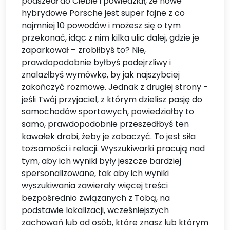
podszedł do Ciebie i powiedział, że nowe
hybrydowe Porsche jest super fajne z co
najmniej 10 powodów i możesz się o tym
przekonać, idąc z nim kilka ulic dalej, gdzie je
zaparkował – zrobiłbyś to? Nie,
prawdopodobnie byłbyś podejrzliwy i
znalazłbyś wymówkę, by jak najszybciej
zakończyć rozmowę. Jednak z drugiej strony -
jeśli Twój przyjaciel, z którym dzielisz pasję do
samochodów sportowych, powiedziałby to
samo, prawdopodobnie przeszedłbyś ten
kawałek drobi, żeby je zobaczyć. To jest siła
tożsamości i relacji. Wyszukiwarki pracują nad
tym, aby ich wyniki były jeszcze bardziej
spersonalizowane, tak aby ich wyniki
wyszukiwania zawierały więcej treści
bezpośrednio związanych z Tobą, na
podstawie lokalizacji, wcześniejszych
zachowań lub od osób, które znasz lub którym